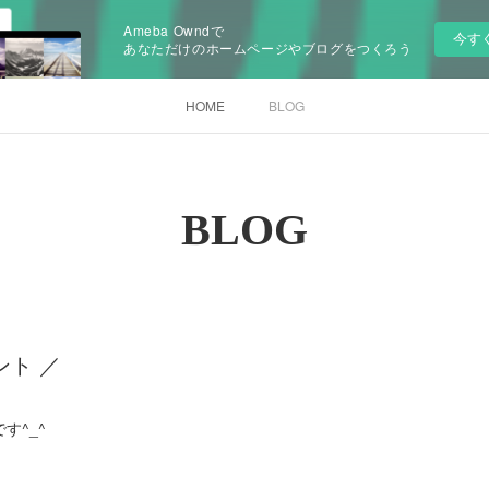
Ameba Owndで
今す
あなただけのホームページやブログをつくろう
HOME
BLOG
BLOG
ント ／
す^_^