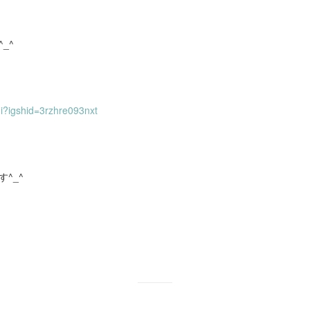
_^
i?igshid=3rzhre093nxt
^_^